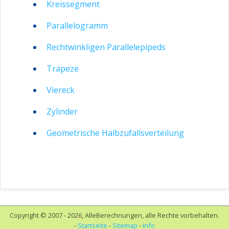
Kreissegment
Parallelogramm
Rechtwinkligen Parallelepipeds
Trapeze
Viereck
Zylinder
Geometrische Halbzufallsverteilung
Copyright © 2007 - 2026, AlleBerechnungen, alle Rechte vorbehalten.
-
Startseite
-
Sitemap
-
Info